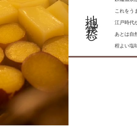
地獄蒸し
これをう
江戸時代
あとは自
程よい塩