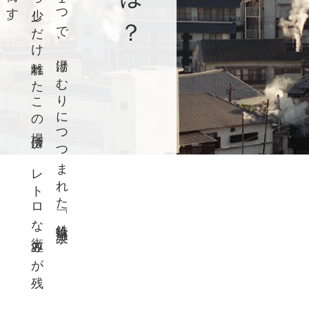
繁
華
街
か
ら
少
し
だ
け
離
れ
た
こ
の
場
所
は
、
レ
ト
ロ
な
街
並
み
が
残
る
温
泉
街
で
す
。
別府八湯の１つで、湯けむりにつつまれた「 鉄輪温泉 」。