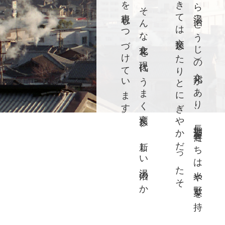
鉄
輪
温
泉
は
、
そ
ん
な
文
化
を
現
代
に
う
ま
く
変
換
し
、
新
し
い
湯
治
の
か
た
ち
を
表
現
し
つ
づ
け
て
い
ま
す
。
古
く
か
ら
湯
治
（
と
う
じ
）
の
文
化
が
あ
り
、
長
期
滞
在
者
た
ち
は
米
や
野
菜
を
持
っ
て
き
て
は
交
換
し
た
り
と
に
ぎ
や
か
だ
っ
た
そ
う
。