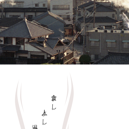
食よし、
人よし、