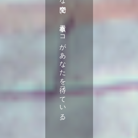
【ゆの香】日常から離れたレトロな空間で、看板ネコがあなたを待っている。